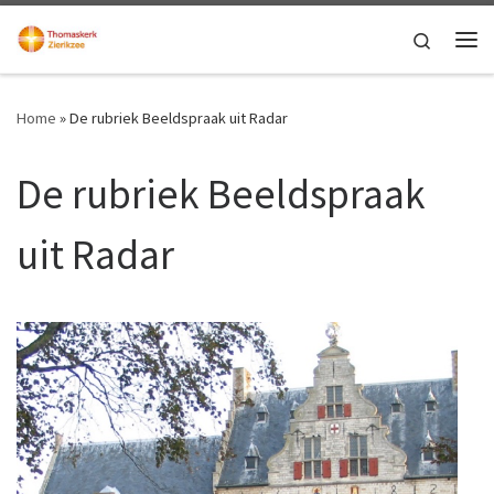
Ga naar inhoud
Search
Me
Home
»
De rubriek Beeldspraak uit Radar
De rubriek Beeldspraak
uit Radar